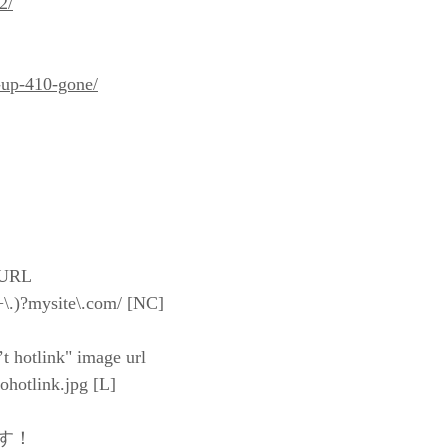
2/
-up-410-gone/
トURL
.)?mysite\.com/ [NC]
t hotlink" image url
ohotlink.jpg [L]
す！