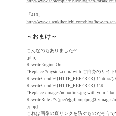
http://www.seotemplate.biz/blog/seo-taisaku/59
「410」
http://www.suzukikenichi.com/blog/how-to-set
～おまけ～
こんなのもありました^^
[php]
RewriteEngine On
#Replace ?mysite\.com/ with ご自身のサイ
RewriteCond %{HTTP_REFERER} !^http://(.+\
RewriteCond %{HTTP_REFERER} !^$
#Replace /images/nohotlink.jpg with your "don’
RewriteRule .*\.(jpe?g|gif|bmp|png)$ /images/n
[/php]
これは画像の直リンクを防ぐものだそうで