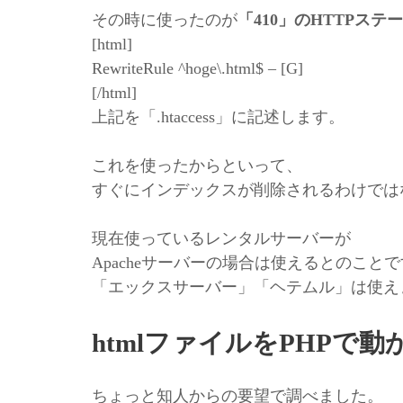
その時に使ったのが
「410」のHTTPス
[html]
RewriteRule ^hoge\.html$ – [G]
[/html]
上記を「.htaccess」に記述します。
これを使ったからといって、
すぐにインデックスが削除されるわけではな
現在使っているレンタルサーバーが
Apacheサーバーの場合は使えるとのこと
「エックスサーバー」「ヘテムル」は使えま
htmlファイルをPHPで
ちょっと知人からの要望で調べました。