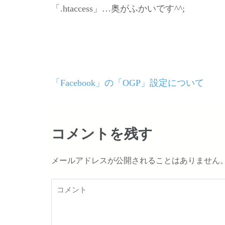
「.htaccess」…奥がふかいです^^;
「Facebook」の「OGP」設定について
投
稿
ナ
コメントを残す
ビ
メールアドレスが公開されることはありません
ゲ
ー
コ
メ
シ
ン
ト