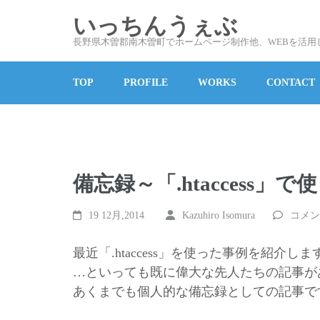
コ
いっちんうぇぶ
ン
長野県木曽郡南木曽町でホームページ制作他、WEBを活用
テ
ン
TOP
PROFILE
WORKS
CONTACT
ツ
へ
ス
キ
ッ
備忘録～「.htaccess
プ
(Enter
19 12月,2014
Kazuhiro Isomura
コメン
を
押
最近「.htaccess」を使った事例を紹介しま
す)
…といっても既に偉大な先人たちの記事が
あくまでも個人的な備忘録としての記事です