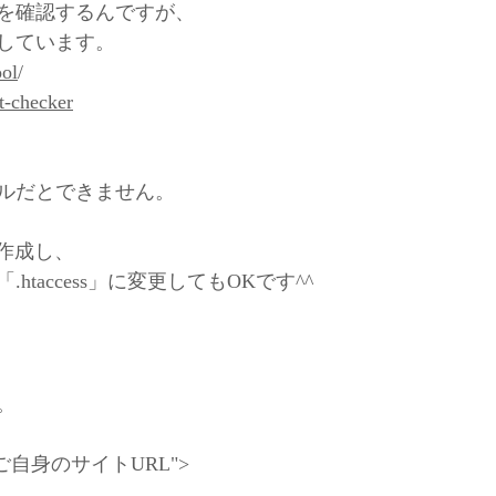
を確認するんですが、
しています。
ool
/
t-checker
ルだとできません。
」を作成し、
access」に変更してもOKです^^
ね。
0; URL=ご自身のサイトURL">