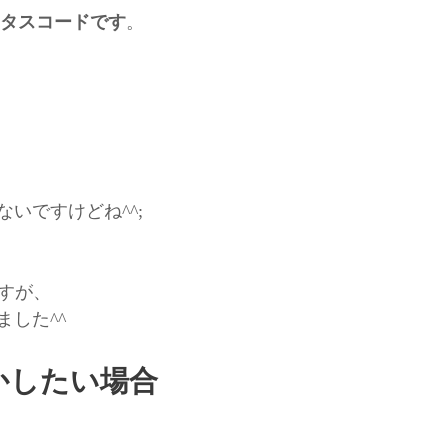
テータスコードです
。
いですけどね^^;
ですが、
した^^
動かしたい場合